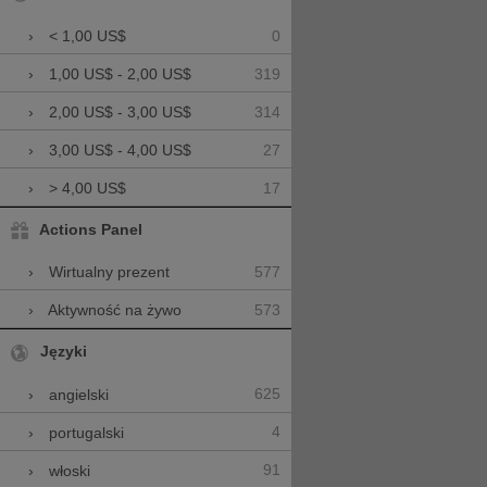
0
›
< 1,00 US$
319
›
1,00 US$ - 2,00 US$
314
›
2,00 US$ - 3,00 US$
27
›
3,00 US$ - 4,00 US$
17
›
> 4,00 US$
Actions Panel
577
›
Wirtualny prezent
573
›
Aktywność na żywo
Języki
625
›
angielski
4
›
portugalski
91
›
włoski