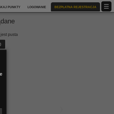
SKAJ PUNKTY
LOGOWANIE
BEZPŁATNA REJESTRACJA
ądane
jest pusta
)
ngli
Dionisia
EolantaMarina
JuliaFranca
że
ngli
Dionisia
EolantaMarina
JuliaFranca