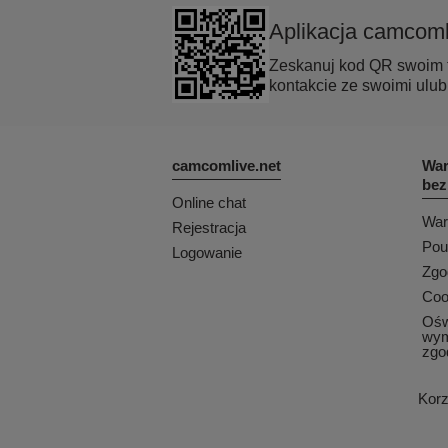
Aplikacja camcoml
Zeskanuj kod QR swoim t
kontakcie ze swoimi ulub
camcomlive.net
War
bez
Online chat
War
Rejestracja
Pou
Logowanie
Zgo
Coo
Ośw
wym
zgo
Korz