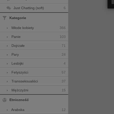
Just Chatting (soft)
6
Kategorie
366
›
Młode kobiety
103
›
Panie
71
›
Dojrzałe
24
›
Pary
4
›
Lesbijki
57
›
Fetyszyści
37
›
Transseksualiści
15
›
Mężczyźni
Etniczność
12
›
Arabska