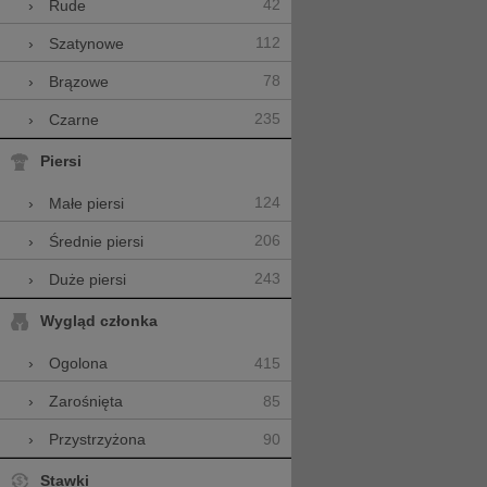
42
›
Rude
112
›
Szatynowe
78
›
Brązowe
235
›
Czarne
Piersi
124
›
Małe piersi
206
›
Średnie piersi
243
›
Duże piersi
Wygląd członka
415
›
Ogolona
85
›
Zarośnięta
90
›
Przystrzyżona
Stawki