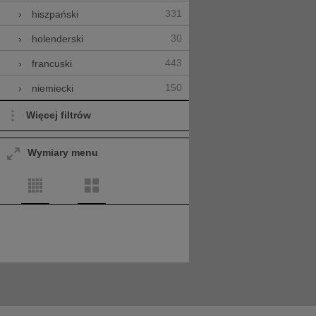
331
›
hiszpański
30
›
holenderski
443
›
francuski
150
›
niemiecki
Więcej filtrów
Wymiary menu