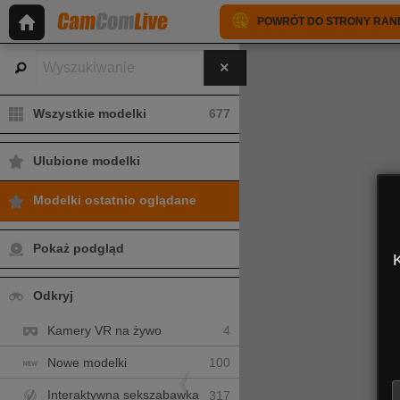
POWRÓT DO STRONY RA
Wszystkie modelki
677
Ulubione modelki
Modelki ostatnio oglądane
OrianaLaFrancaise
Pokaż podgląd
K
Odkryj
Kamery VR na żywo
4
Nowe modelki
100
OrianaLaFrancaise
Interaktywna sekszabawka
317