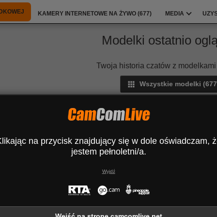
NDKOWEJ
KAMERY INTERNETOWE NA ŻYWO (
677
)
MEDIA
UZY
Modelki ostatnio ogl
Twoja historia czatów z modelkami 
Wszystkie modelki (
677
Rodalinda
Euphorias
SpencerLe
Pi
likając na przycisk znajdujący się w dole oświadczam, 
jestem pełnoletni/a.
Wyjdź
Rodalinda
Euphorias
SpencerLe
Pi
Wejść na stronę camcomlive.net