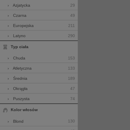
29
›
Azjatycka
49
›
Czarna
211
›
Europejska
290
›
Latyno
Typ ciała
153
›
Chuda
133
›
Atletyczna
189
›
Średnia
47
›
Okrągła
74
›
Puszysta
Kolor włosów
130
›
Blond