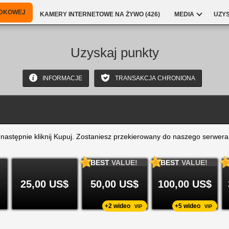
NDKOWEJ
KAMERY INTERNETOWE NA ŻYWO (
426
)
MEDIA
UZY
Uzyskaj punkty
INFORMACJE
TRANSAKCJA CHRONIONA
a następnie kliknij Kupuj. Zostaniesz przekierowany do naszego serwera
BEST
VALUE!
BEST
VALUE!
25,00 US$
50,00 US$
100,00 US$
+2 wideo
+5 wideo
VIP
VIP