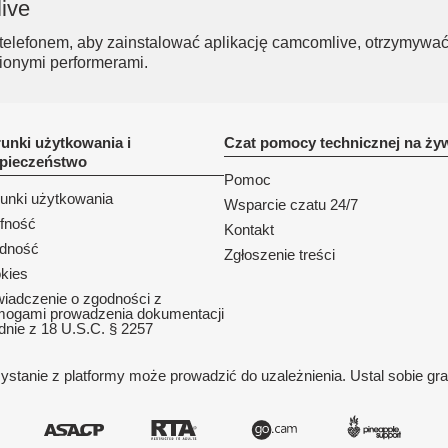
ive
elefonem, aby zainstalować aplikację camcomlive, otrzymywać
ionymi performerami.
unki użytkowania i
Czat pomocy technicznej na ży
pieczeństwo
Pomoc
unki użytkowania
Wsparcie czatu 24/7
fność
Kontakt
dność
Zgłoszenie treści
kies
iadczenie o zgodności z
ogami prowadzenia dokumentacji
dnie z 18 U.S.C. § 2257
ystanie z platformy może prowadzić do uzależnienia. Ustal sobie gra