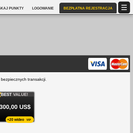
SKAJ PUNKTY
LOGOWANIE
BEZPŁATNA REJESTRACJA
 bezpiecznych transakcji.
BEST
VALUE!
300,00 US$
+20 wideo
VIP