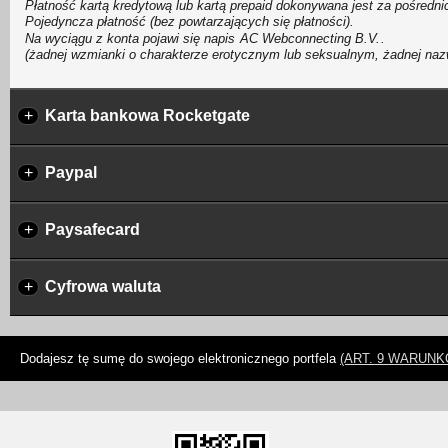
Płatność kartą kredytową lub kartą prepaid dokonywana jest za pośred
Pojedyncza płatność (bez powtarzających się płatności).
Na wyciągu z konta pojawi się napis
.
(żadnej wzmianki o charakterze erotycznym lub seksualnym, żadnej naz
+
Karta bankowa Rocketgate
+
Paypal
+
Paysafecard
+
Cyfrowa waluta
Dodajesz tę sumę do swojego elektronicznego portfela
(ART. 9 WARUN