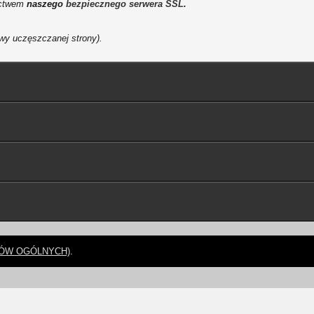
nictwem
naszego
bezpiecznego serwera SSL
.
wy uczęszczanej strony).
KÓW OGÓLNYCH)
.