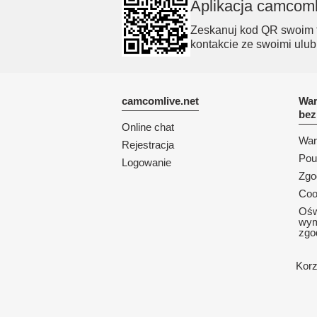
Aplikacja camcoml
Zeskanuj kod QR swoim t
kontakcie ze swoimi ulub
camcomlive.net
War
bez
Online chat
War
Rejestracja
Pou
Logowanie
Zgo
Coo
Ośw
wym
zgo
Korz