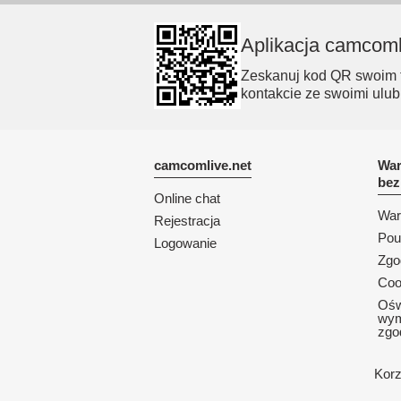
Aplikacja camcoml
Zeskanuj kod QR swoim t
kontakcie ze swoimi ulub
camcomlive.net
War
bez
Online chat
War
Rejestracja
Pou
Logowanie
Zgo
Coo
Ośw
wym
zgo
Korz