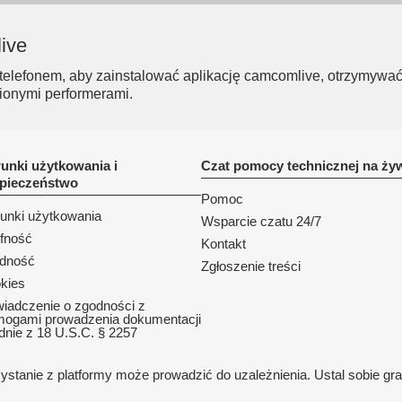
ive
elefonem, aby zainstalować aplikację camcomlive, otrzymywać
ionymi performerami.
unki użytkowania i
Czat pomocy technicznej na ży
pieczeństwo
Pomoc
unki użytkowania
Wsparcie czatu 24/7
fność
Kontakt
dność
Zgłoszenie treści
kies
iadczenie o zgodności z
ogami prowadzenia dokumentacji
dnie z 18 U.S.C. § 2257
ystanie z platformy może prowadzić do uzależnienia. Ustal sobie gra