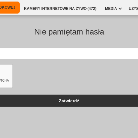
NDKOWEJ
KAMERY INTERNETOWE NA ŻYWO (
472
)
MEDIA
UZY
Nie pamiętam hasła
Zatwierdź