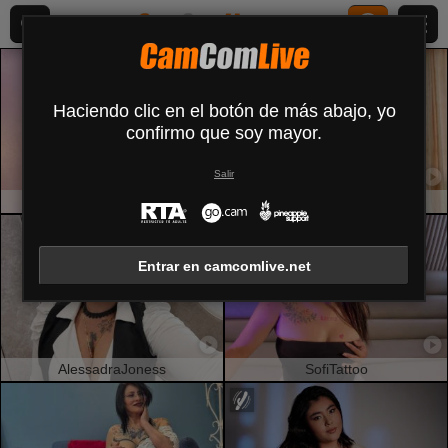
Haciendo clic en el botón de más abajo, yo
confirmo que soy mayor.
Salir
ElodieGardner
NaomyHott69
Entrar en camcomlive.net
AlessadraJoness
SofiTattoo