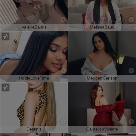
ValerieBanks
MelissaBaud
HottieLoveTime
MegganCarlson
Destinis
CameronViviane