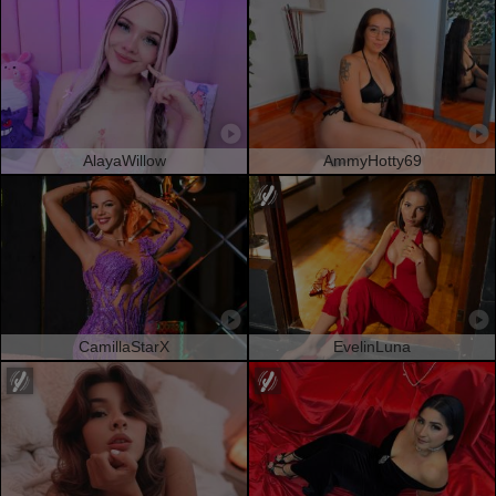
AlayaWillow
AmmyHotty69
CamillaStarX
EvelinLuna