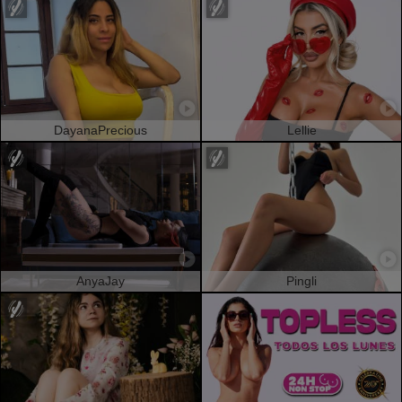
DayanaPrecious
Lellie
AnyaJay
Pingli