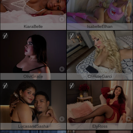
KiaraBelle
IsabelleEthan
OliviGrace
ChristieGarci
LucasandSasha
ElyRoss