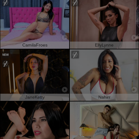
CamilaFroes
EllyLynne
JaneKetty
Nahirr