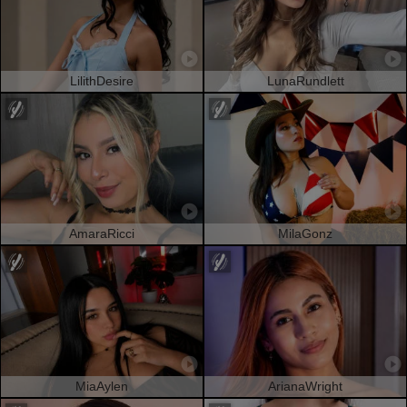
LilithDesire
LunaRundlett
AmaraRicci
MilaGonz
MiaAylen
ArianaWright