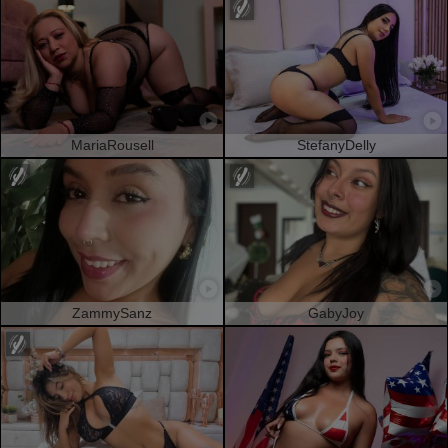
MariaRousell
StefanyDelly
ZammySanz
GabyJoy