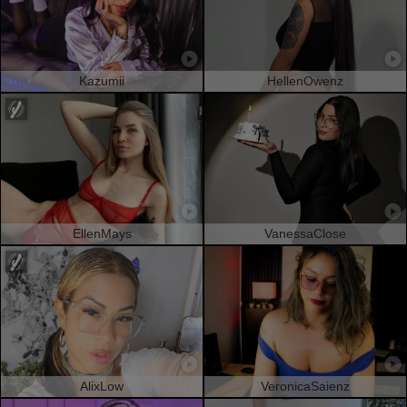
Kazumii
HellenOwenz
EllenMays
VanessaClose
AlixLow
VeronicaSaienz