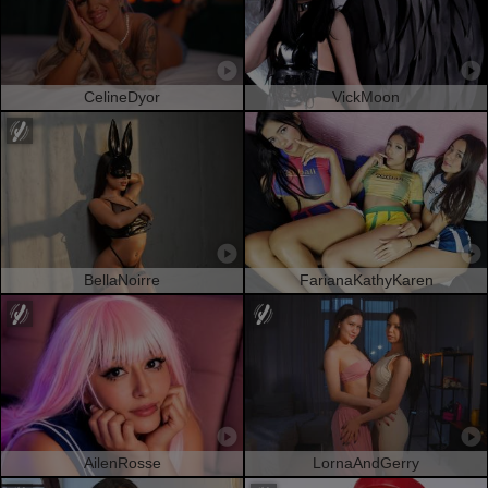
CelineDyor
VickMoon
BellaNoirre
FarianaKathyKaren
AilenRosse
LornaAndGerry