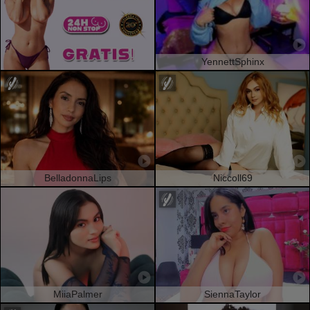
YennettSphinx
BelladonnaLips
Niccoll69
MiiaPalmer
SiennaTaylor