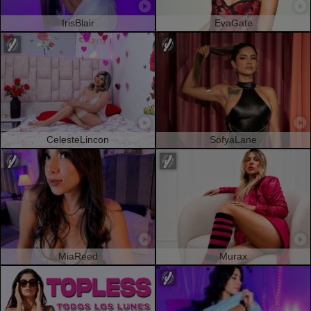
IrisBlair
EvaGate
CelesteLincon
SofyaLane
MiaReed
Murax