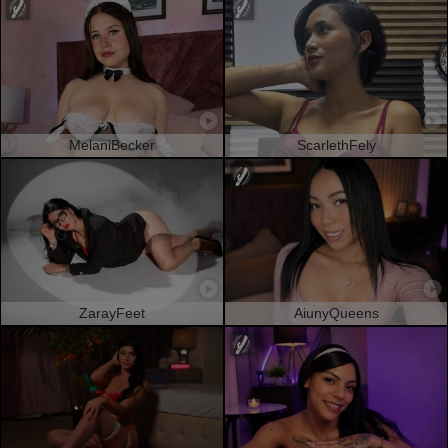
MelaniBecker
ScarlethFely
ZarayFeet
AiunyQueens