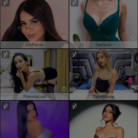
IsisFerrer
Stefanni
PamelaLiss
CloeRouss