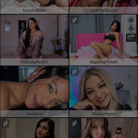
KendraMiler
ViolettaRouse
IsabellaAustin
MarcelaPoleth
Amberv
NatalyHami