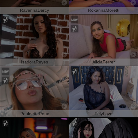
RavennaDarcy
RoxannaMoretti
IsadoraReyes
AliciaFerrer
PauleetteRoux
FelyLove