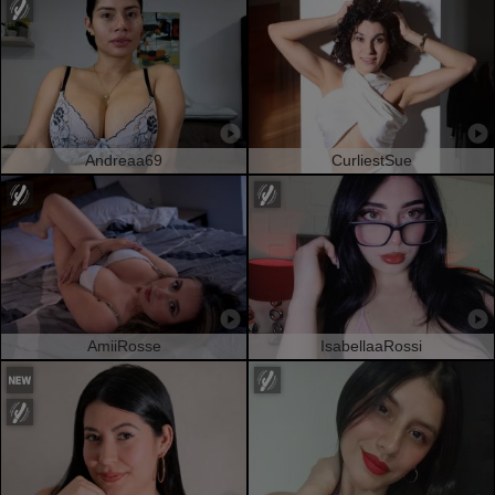
Andreaa69
CurliestSue
AmiiRosse
IsabellaaRossi