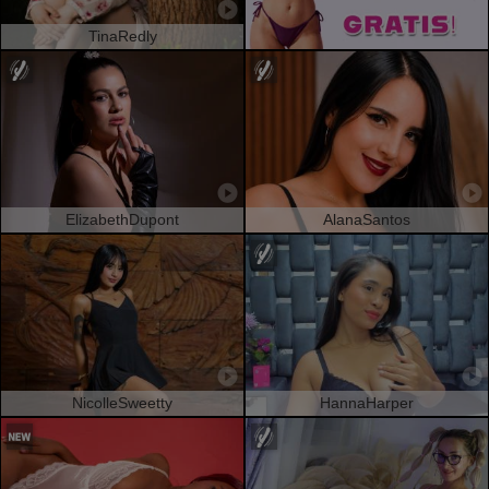
TinaRedly
ElizabethDupont
AlanaSantos
NicolleSweetty
HannaHarper