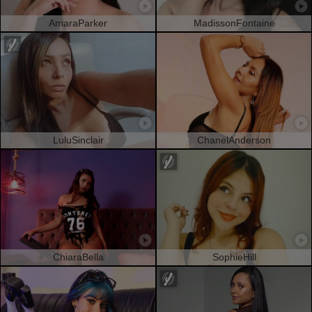
AmaraParker
MadissonFontaine
LuluSinclair
ChanelAnderson
ChiaraBella
SophieHill