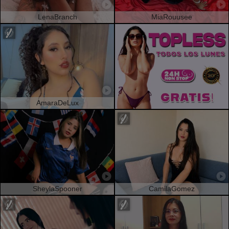
LenaBranch
MiaRouusee
AmaraDeLux
SheylaSpooner
CamilaGomez