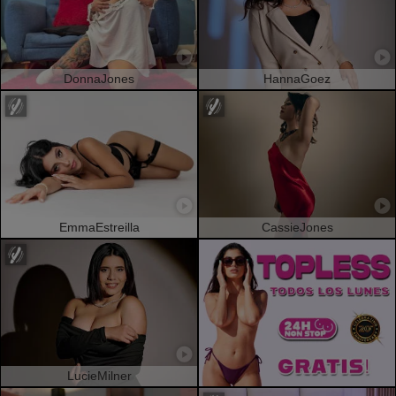
DonnaJones
HannaGoez
EmmaEstreilla
CassieJones
LucieMilner