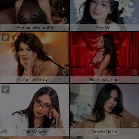
SamantaMature69
XweiWei
PaulinaValley
NahomyCarther
ChloeMoretti
SaschaHelen