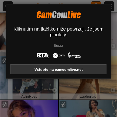
Kliknutím na tlačítko níže potvrzuji, že jsem
plnoletý.
Ukončit
MissGilliSquirty
AmmyFrancaise
Vstupte na camcomlive.net
AylinRoze
Euphorias