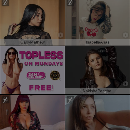
GabyMathew
IsabellaArias
NakishaPanchal