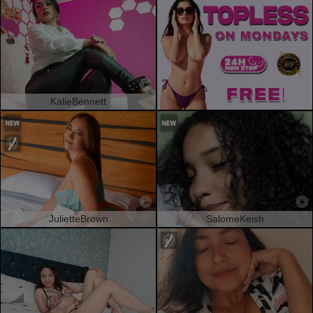
KalieBennett
JulietteBrown
SalomeKeish