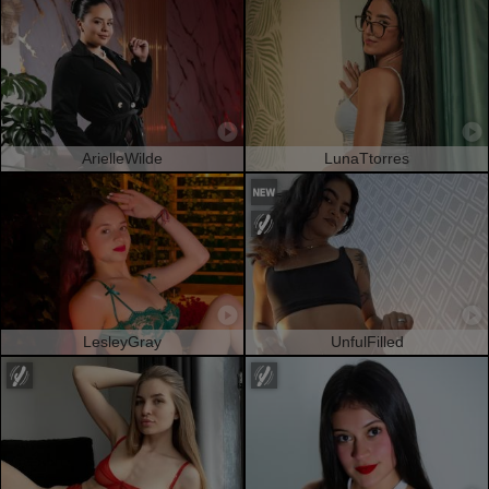
ArielleWilde
LunaTtorres
LesleyGray
UnfulFilled