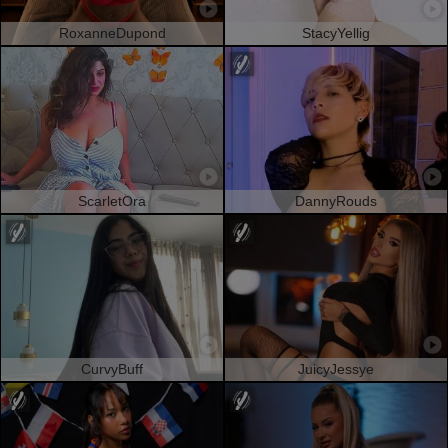
RoxanneDupond
StacyYellig
ScarletOra
DannyRouds
CurvyBuff
JuicyJessye