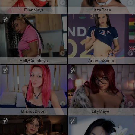
EllenMays
LizzaRose
HollyCattaleiya
AriannaSeete
BrandyBloom
LillyMayer