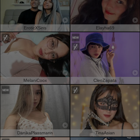
EroticXSins
Elayha69
MelaniCoox
CleoZapata
DanikaPlassmann
TinaAsian