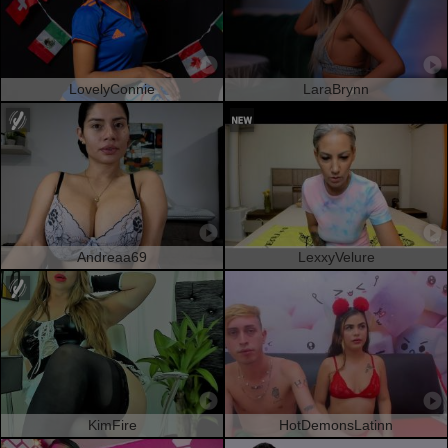
LovelyConnie
LaraBrynn
Andreaa69
LexxyVelure
KimFire
HotDemonsLatinn