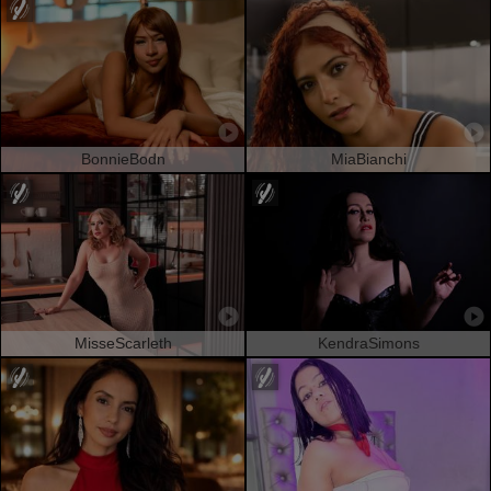
BonnieBodn
MiaBianchi
MisseScarleth
KendraSimons