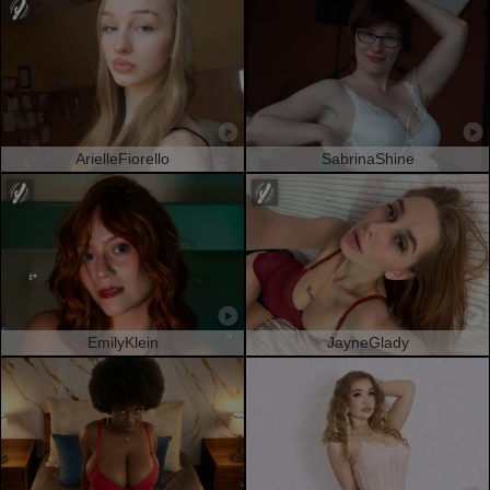
ArielleFiorello
SabrinaShine
EmilyKlein
JayneGlady