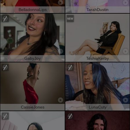
BelladonnaLips
TarahDustin
GabyJoy
ToshiaKerby
CassieJones
LunaCuty