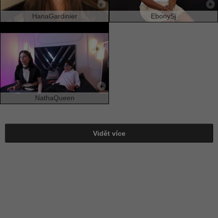
HanaGardinier
EbonySj
NathaQueen
Vidět více