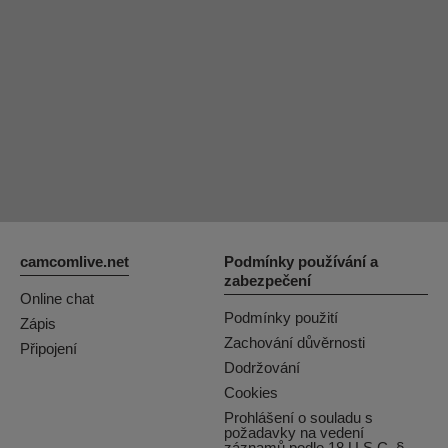
OrianaLaFrancaise
Rodalinda
Euphorias
camcomlive.net
Podmínky používání a
zabezpečení
Online chat
Podmínky použití
Zápis
Zachování důvěrnosti
Připojení
Dodržování
Cookies
Prohlášení o souladu s
požadavky na vedení
záznamů podle 18 U.S.C. §