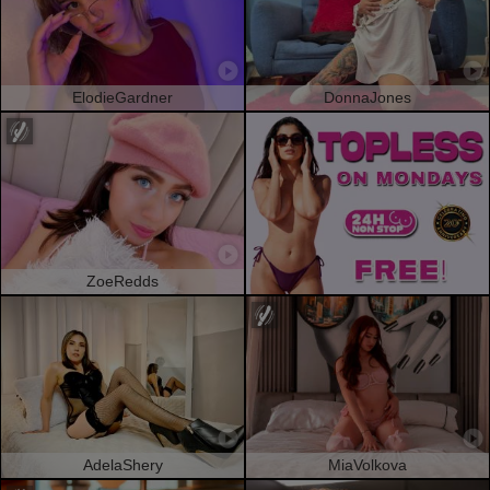
ElodieGardner
DonnaJones
ZoeRedds
AdelaShery
MiaVolkova