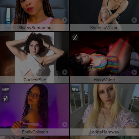
SkinnySamantha
SharissWilliam
CurliestSue
HairyValeri
EmilyColsson
LorineHamway