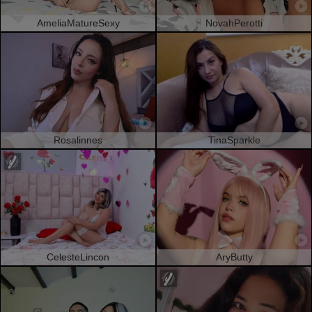
AmeliaMatureSexy
NovahPerotti
Rosalinnes
TinaSparkle
CelesteLincon
AryButty