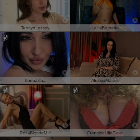
TerrilynLessey
LalilaBrunette
BoobZillaa
AlessiaMarais
RosaBlondeMilf
FrenchieLilieFleur