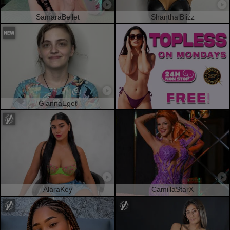
SamaraBellet
ShanthalBlizz
GiannaEget
AlaraKey
CamillaStarX