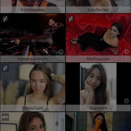
IrisGoddesss
LuluSinclair
KatalinaJohnson
MiaRouusee
NickieZadd
Gracey69