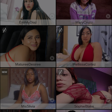
EmhilyDiaz
MaryCruzz
MatureeDesiree
MellissaCortez
MisSlivia
SophieBlake