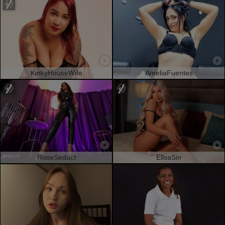
KinkyHouseWife
AmeliaFuentes
RoseSeduct
EllsaSin