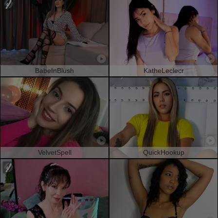
BabeInBlush
KatheLeclecr
VelvetSpell
QuickHookup