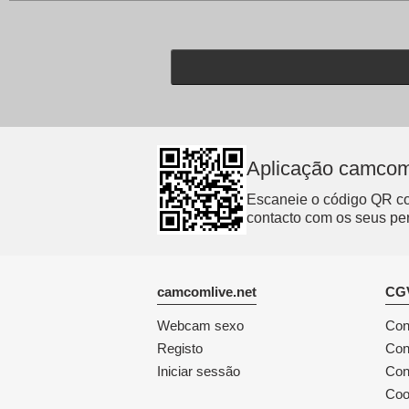
Aplicação camcom
Escaneie o código QR com
contacto com os seus per
camcomlive.net
CGV
Webcam sexo
Con
Registo
Con
Iniciar sessão
Con
Coo