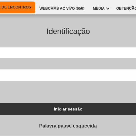
E DE ENCONTROS
WEBCAMS AO VIVO (
656
)
MEDIA
OBTENÇÃO
Identificação
Iniciar sessão
Palavra passe esquecida