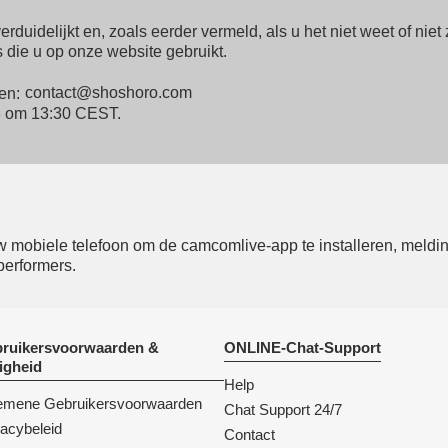
duidelijkt en, zoals eerder vermeld, als u het niet weet of nie
s die u op onze website gebruikt.
men:
18 om 13:30 CEST.
mobiele telefoon om de camcomlive-app te installeren, melding
performers.
ruikersvoorwaarden &
ONLINE-Chat-Support
ligheid
Help
emene Gebruikersvoorwaarden
Chat Support 24/7
vacybeleid
Contact