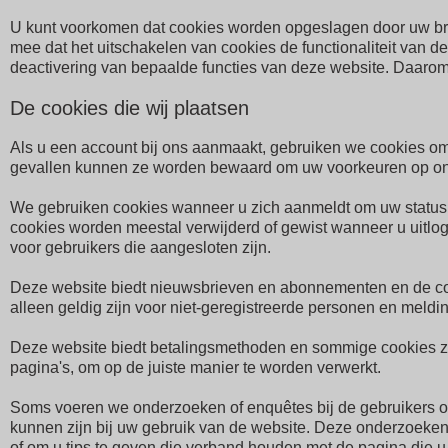
U kunt voorkomen dat cookies worden opgeslagen door uw brow
mee dat het uitschakelen van cookies de functionaliteit van d
deactivering van bepaalde functies van deze website. Daarom
De cookies die wij plaatsen
Als u een account bij ons aanmaakt, gebruiken we cookies o
gevallen kunnen ze worden bewaard om uw voorkeuren op onz
We gebruiken cookies wanneer u zich aanmeldt om uw status 
cookies worden meestal verwijderd of gewist wanneer u uitlogt
voor gebruikers die aangesloten zijn.
Deze website biedt nieuwsbrieven en abonnementen en de coo
alleen geldig zijn voor niet-geregistreerde personen en meldi
Deze website biedt betalingsmethoden en sommige cookies zij
pagina's, om op de juiste manier te worden verwerkt.
Soms voeren we onderzoeken of enquêtes bij de gebruikers om 
kunnen zijn bij uw gebruik van de website. Deze onderzoeke
of om u tips te geven die verband houden met de pagina die u