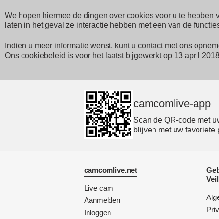
We hopen hiermee de dingen over cookies voor u te hebben ver
laten in het geval ze interactie hebben met een van de functie
Indien u meer informatie wenst, kunt u contact met ons opne
Ons cookiebeleid is voor het laatst bijgewerkt op 13 april 20
camcomlive-app
Scan de QR-code met uw 
blijven met uw favoriete 
camcomlive.net
Geb
Vei
Live cam
Alg
Aanmelden
Pri
Inloggen