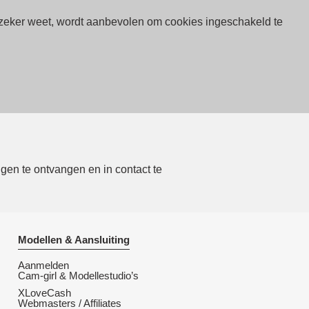
t zeker weet, wordt aanbevolen om cookies ingeschakeld te
en te ontvangen en in contact te
Modellen & Aansluiting
Aanmelden
Cam-girl & Modellestudio’s
XLoveCash
Webmasters / Affiliates