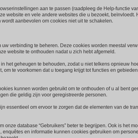
serinstellingen aan te passen (raadpleeg de Help-functie van
eze website en vele andere websites die u bezoekt, beïnvloedt. 
 wordt aanbevolen om cookies niet uit te schakelen.
m uw verbinding te beheren. Deze cookies worden meestal verwi
e website te onthouden nadat u zich hebt afgemeld.
in het geheugen te behouden, zodat u niet telkens opnieuw hoe
, om te voorkomen dat u toegang krijgt tot functies en gebiede
kies kunnen worden gebruikt om te onthouden of u al bent ger
ngen die geldig zijn voor geregistreerde personen.
n essentieel om ervoor te zorgen dat de elementen van de tran
onze database “Gebruikers” beter te begrijpen. Ook is het mogel
n, enquêtes en informatie kunnen cookies gebruiken om perso
 bezoekt.