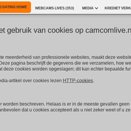
O DATING HOME
WEBCAMS LIVES (
353
)
MEDIA
KREDIET VERK
et gebruik van cookies op camcomlive.n
ote meerderheid van professionele websites, maakt deze websit
. Deze pagina beschrijft de gegevens die we verzamelen, hoe
t deze cookies worden opgeslagen; dit kan echter bepaalde fun
dia-artikel over cookies lezen
HTTP-cookies
.
 worden beschreven. Helaas is er in de meeste gevallen geen op
anbevolen dat u cookies accepteert als u niet zeker weet of u ze